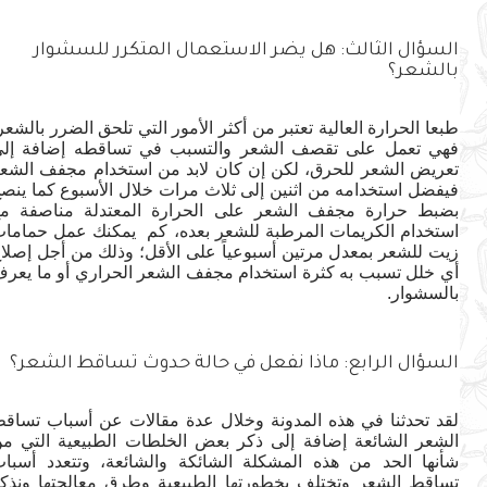
السؤال الثالث: هل يضر الاستعمال المتكرر للسشوار
بالشعر؟
طبعا الحرارة العالية تعتبر من أكثر الأمور التي تلحق الضرر بالشعر؛
فهي تعمل على تقصف الشعر والتسبب في تساقطه إضافة إلى
تعريض الشعر للحرق، لكن إن كان لابد من استخدام مجفف الشعر
فيفضل استخدامه من اثنين إلى ثلاث مرات خلال الأسبوع كما ينصح
بضبط حرارة مجفف الشعر على الحرارة المعتدلة مناصفة مع
استخدام الكريمات المرطبة للشعر بعده، كم يمكنك عمل حمامات
زيت للشعر بمعدل مرتين أسبوعياً على الأقل؛ وذلك من أجل إصلاح
أي خلل تسبب به كثرة استخدام مجفف الشعر الحراري أو ما يعرف
بالسشوار.
السؤال الرابع: ماذا نفعل في حالة حدوث تساقط الشعر؟
لقد تحدثنا في هذه المدونة وخلال عدة مقالات عن أسباب تساقط
الشعر الشائعة إضافة إلى ذكر بعض الخلطات الطبيعية التي من
شأنها الحد من هذه المشكلة الشائكة والشائعة، وتتعدد أسباب
تساقط الشعر وتختلف بخطورتها الطبيعية وطرق معالجتها ونذكر