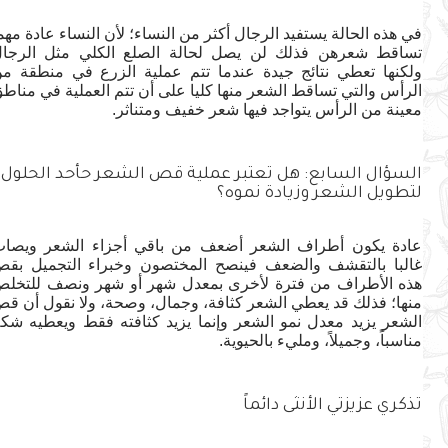
في هذه الحالة يستفيد الرجال أكثر من النساء؛ لأن النساء عادة مهما
تساقط شعرهن فذلك لن يصل لحالة الصلع الكلي مثل الرجال
ولكنها تعطي نتائج جيدة عندما تتم عملية الزرع في منطقة من
الرأس والتي تساقط الشعر منها كليا على أن تتم العملية في مناطق
معينة من الرأس يتواجد فيها شعر خفيف ومتناثر.
السؤال السابع: هل تعتبر عملية قص الشعر حأحد الحلول
لتطويل الشعر وزيادة نموه؟
عادة يكون أطراف الشعر أضعف من باقي أجزاء الشعر ويصاب
غالبا بالتقشف والضعف فينصح المختصون وخبراء التجميل بقص
هذه الأطراف من فترة لأخرى بمعدل شهر أو شهر ونصف للتخلص
منها؛ فذلك قد يعطي الشعر كثافة، وجمال، وصحة، ولا نقول أن قص
الشعر يزيد معدل نمو الشعر وإنما يزيد كثافته فقط ويعطيه شكلا
مناسباً، وجميلاً، ومليء بالحيوية.
تذكري عزيزتي الأنثى دائماً