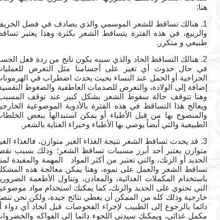
هنا:
1.
هنالك تساقط للشعر الموسمي والذي يصادف في فصل الخريف
والربيع، في هذه الفترة يتساقط الشعر بكثرة وهذا يعتبر تساقط
طبيعي و متكرر.
2. هنالك التساقط الحاد والذي سببه يكون ناتج من ردة فعل الجسم
في حال حدوث أي تغير على أجسامنا مثل التعرض للعمليات
الجراحية أو الحمل عند النساء بحيث يحدث اضطراب في الهرمونات
إضافة إلى الولادة، والتعرض للصدمات العاطفية والضغوط النفسية،
وهنا تتوقف حالة سقوط الشعر بشكل كبير عند توقف المسبب،
ويعالج هذا التساقط في هذه الفترة بالأدوية الموضوعية الخارجية
والمنصوح بها من قبل الأطباء أو يمكن استبدالها ببعض الخلطات
الطبيعية والتي أيضاً يوصي بها الأطباء وخبراء العناية بالشعر.
3. قد يحدث تساقط الشعر نتيجة الغذاء الغير متوازن، فالغذاء الغير
متوازن يعتبر أحد أبرز مسببات تساقط الشعر؛ وذلك بسبب نقص
الحديد أو الزنك، والتي تعتبر من أكثر المواد المهمة والمفيدة لمنع
تساقط الشعر والعمل على نموه، وهنا يمكن معالجة هذه المشكلة
باستخدام المكملات الغذائية، والمعادن، وتناول الأطعمة الضرورية
التي تحتوي على الحديد والزنك، كما يمكنك استخدام مواد موضوعية
خارجية وذلك كله من الممكن أن يعطي نتائج جيدة، ولكن نحن ننصح
دائما بالرجوع إلى الطبيب لإجراء الفحوصات قبل اتخاذ أي دواء أو
مكمل غذائي، ويمكنك سيدتي اللجوء دائما إلى الفواكه والخضروات