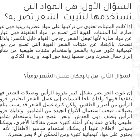
السؤال الأول: هل المواد التي
نستخدمها لتثبيت الشعر تضر به؟
إذا كانت المثبتات تحتوي في تركيبها على مواد عطرية زيتية فهي غير
ضارة، أما المثبتات القوية التي تصنع من مواد القلفونة فهي عبارة
عن مواد ضارة لأنها تجعل الشعر زجاجي القوام قابل للكسر؛ ولذلك
ننصحك بالابتعاد عن مثبتات الشعر القوية التي تصنع من مواد
كيميائية تكون ضارة بالشعر واستخدام مثبتات طبيعية من شأنها
إبراز جمال شعرك ومن ضمنها زبدة جوز الهند أو زبدة الكاكاو.
السؤال الثاني: هل بالإمكان غسل الشعر يومياً؟
إن تلوث الجو يضر بشكل كبير بفروة الرأس وبصيلات الشعر فهو
يفقدها قوتها؛ ولذلك تلجأ السيدات إلى غسل الشعر لتخليص فروة
الرأس من أضرار الطقس، ولكن كثرة غسل الشعر قد يسبب بتلف
بصيلاته، فيجب استعمال الأنواع الجيدة من الشامبو وتدليك فروة
الرأس بلطف دون الخدش، ونحن ننصح دوما باستخدام شامبو
طبيعي والذي قمنا بذكر أمثلة كثيرة ضمن مقالاتنا الأخرى، ويمكنك
سيدتي الاطلاع عليها أو يمكنك استخدام شامبو الأطفال؛ لأنه لا
يحتوي على مواد كيميائية كثيرة ومن الممكن أن لا يضر بشعرك.